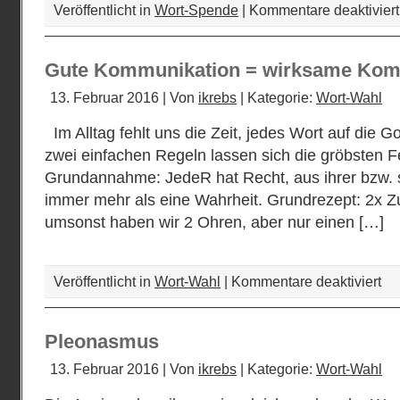
Veröffentlicht in
Wort-Spende
|
Kommentare deaktiviert
Gute Kommunikation = wirksame Kom
13. Februar 2016 | Von
ikrebs
| Kategorie:
Wort-Wahl
Im Alltag fehlt uns die Zeit, jedes Wort auf die 
zwei einfachen Regeln lassen sich die gröbsten 
Grundannahme: JedeR hat Recht, aus ihrer bzw. s
immer mehr als eine Wahrheit. Grundrezept: 2x Z
umsonst haben wir 2 Ohren, aber nur einen […]
für
Veröffentlicht in
Wort-Wahl
|
Kommentare deaktiviert
Gut
Kom
=
Pleonasmus
wir
Kom
13. Februar 2016 | Von
ikrebs
| Kategorie:
Wort-Wahl